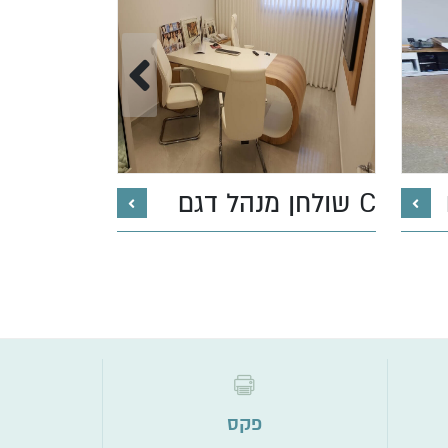
שולחן מנהל דגם C
דגם ABH
פקס