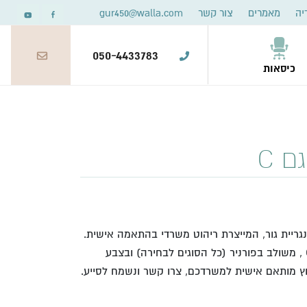
יה
מאמרים
צור קשר
gur450@walla.com
050-4433783
כיסאות
 C
גריית גור, המייצרת ריהוט משרדי בהתאמה אישית.
שולחן מנהל בעובי 60 מ"מ דגם C , משולב בפורניר (כל הסוגים לבחירה) ובצבע
וץ מותאם אישית למשרדכם, צרו קשר ונשמח לסייע.