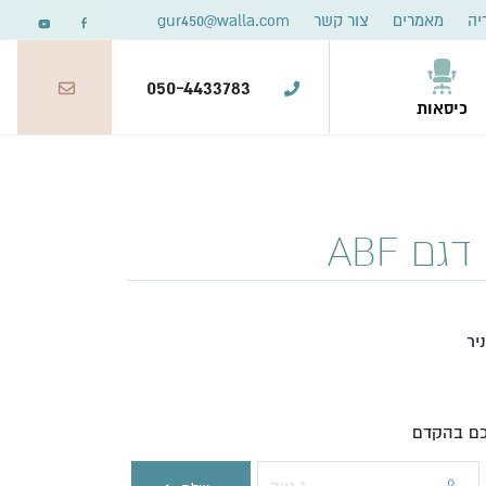
יה
מאמרים
צור קשר
gur450@walla.com
050-4433783
כיסאות
ם ABF
יר
יכם בהקדם