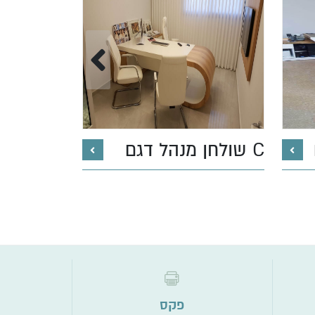
שולחן מנהל דגם C
דגם ABH
פקס